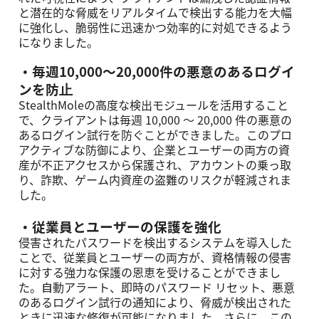
と潜在的な脅威をリアルタイムで検出する能⼒を⼤幅
に強化し、脆弱性に迅速かつ効率的に対処できるよう
になりました。
・毎週10,000〜20,000件の悪意のあるログイ
ンを防⽌
StealthMoleの⾼度な検出モジュールを活⽤すること
で、クライアントは毎週 10,000 ～ 20,000 件の悪意の
あるログイン試⾏を防ぐことができました。このプロ
アクティブな防御により、企業とユーザーの両⽅の資
産が不正アクセスから保護され、アカウントの乗っ取
り、詐欺、ゲーム内資産の盗難のリスクが軽減されま
した。
・従業員とユーザーの保護を強化
侵害されたパスワードを検出するシステムを導⼊した
ことで、従業員とユーザーの両⽅が、資格情報の侵害
に対する強⼒な保護の恩恵を受けることができまし
た。⾃動アラート、即時のパスワード リセット、悪意
のあるログイン試⾏の通知により、脅威が検出された
ときに迅速な修復が可能になりました。さらに、この