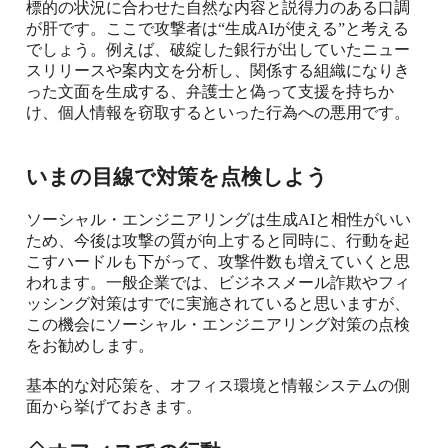
標的の状況に合わせた自然な内容と説得力のある口調
が肝です。ここで攻撃者は“生成
AI
が使える
”
と考える
でしょう。例えば、破綻した銀行が出していたニュー
スリリースや案内文を分析し、関係する組織になりき
った文面を生成する、弁護士と偽って支援を持ちか
け、個人情報を窃取するといった行為への悪用です。
いまの目線で対策を点検しよう
ソーシャル・エンジニアリングは生成
AI
と相性がいい
ため、今後は攻撃の質が向上すると同時に、行動を起
こすハードルも下がって、攻撃件数も増えていくと思
われます。一般企業では、ビジネスメール詐欺やフィ
ッシング対策はすでに実施されていると思いますが、
この機会にソーシャル・エンジニアリング対策の点検
をお勧めします。
基本的な対応策を、オフィス環境と情報システムの側
面から挙げておきます。