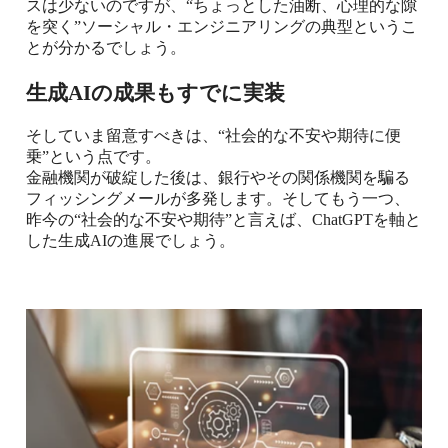
スは少ないのですが、“ちょっとした油断、心理的な隙
を突く”ソーシャル・エンジニアリングの典型というこ
とが分かるでしょう。
生成
AI
の成果もすでに実装
そしていま留意すべきは、“社会的な不安や期待に便
乗”という点です。
金融機関が破綻した後は、銀行やその関係機関を騙る
フィッシングメールが多発します。そしてもう一つ、
昨今の“社会的な不安や期待”と言えば、
ChatGPT
を軸と
した生成
AI
の進展でしょう。