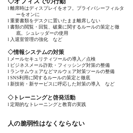
◇オフィスでの行動
l
離席時はディスプレイをオフ。プライバシーフィルタ
ーをオンに
l
重要書類をデスクに置いたまま離席しない
l
書類の閲覧・回覧、破棄に関するルールの策定と徹
底。シュレッダーの使用
l
入退室管理の強化 など
◇情報システムの対策
l
メールセキュリティツールの導入／点検
l
ビジネスメール詐欺・フィッシング対策の整備
l
ランサムウェアなどマルウェア対策ツールの整備
l
SNS
利用に関するルールの策定と徹底
l
新技術・新サービスに呼応した対策の導入 など
◇トレーニングと啓発活動
l
定期的なトレーニングと教育の実践
人の脆弱性はなくならない