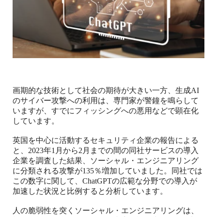
画期的な技術として社会の期待が大きい一方、生成
AI
のサイバー攻撃への利用は、専門家が警鐘を鳴らして
いますが、すでにフィッシングへの悪用などで顕在化
しています。
英国を中心に活動するセキュリティ企業の報告による
と、
2023
年
1
月から
2
月までの間の同社サービスの導入
企業を調査した結果、ソーシャル・エンジニアリング
に分類される攻撃が
135
％増加していました。同社では
この数字に関して、
ChatGPT
の広範な分野での導入が
加速した状況と比例すると分析しています。
人の脆弱性を突くソーシャル・エンジニアリングは、