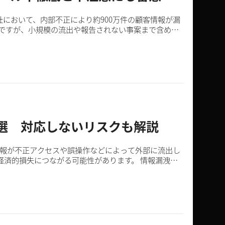
社において、内部不正により約900万件の顧客情報が漏
ですが、小規模の流出や報告されない事案まで含める
.
選 対応しないリスクも解説
経済的損失につながる可能性があります。 情報漏洩が
..