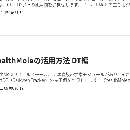
CL, CDS, CBの使用例をお見せします。 StealthMoleの主なモジュール はじめに、ある有名なWebサー
CLで検索してみます。 すると、2353件もアカウント情報（メ...
11-15 10:24:34
ealthMoleの活用方法 DT編
ealthMole（ステルスモール）には複数の検索モジュールがあり、
T（Darkweb Tracker）の使用例をお見せします。 StealthMoleの主なモジュール はじ
検索してみます。 すると、データ秘密健康というタイトルの名...
11-09 09:30:17