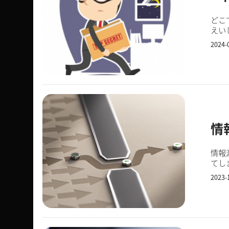
どこ
えい
と、
2024-
情
情報漏洩かも？
てし
疑わ
2023-