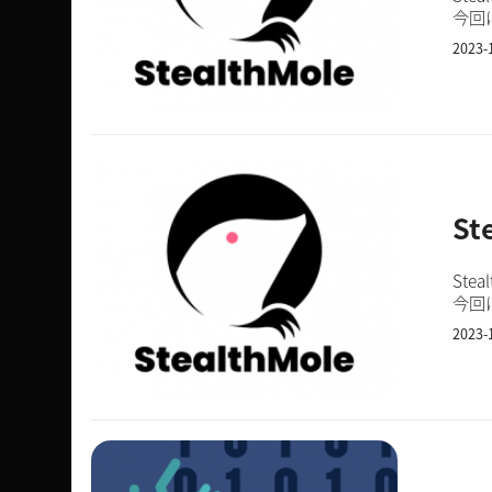
今回は、
名を
2023-
St
St
今回はD
ドで
2023-