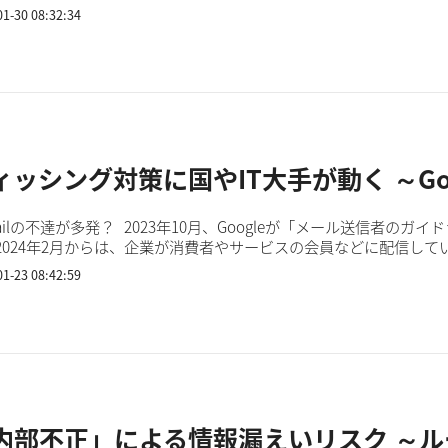
つであり、企業が自らのデジタル資産を守る上で重要な要素です。 .
01-30 08:32:34
ィッシング対策に国やIT大手が動く ～Goo
ailの不達が多発？ 2023年10月、Googleが「メール送信者
2024年2月からは、企業が消費者やサービスの会員などに配信している
様のポリシーを発表しており、多くの企業は対応に追われ...
01-23 08:42:59