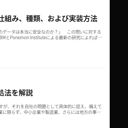
仕組み、種類、および実装方法
のデータは本当に安全なのか？」 この問いに対する
nemon Instituteによる最新の研究によれば、
加し...
処法を解説
すが、それを自社の問題として具体的に捉え、備えて
企業に限らず、中小企業や製造業、さらには地方の事業