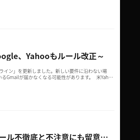
..
gle、Yahooもルール改正～
のガイドライン」を更新しました。新しい要件に沿わない場
Gmailが届かなくなる可能性があります。 米Yahoo
「内部不正」による情報漏えいリスク ～ルール不徹底と不注意にも留意を～