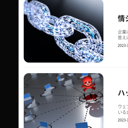
情
企業
答え
20
2023-
ハ
ウェ
いる
者に
2023-