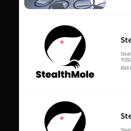
St
St
今回は
RM
2023-
St
St