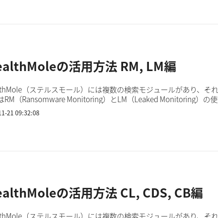
ealthMoleの活用方法 RM, LM編
ealthMole（ステルスモール）には複数の検索モジュールがあり、
RM（Ransomware Monitoring）とLM（Leaked Monitori
を開くと、世界のランサムウェア被害状況が新しい順に表示され...
11-21 09:32:08
ealthMoleの活用方法 CL, CDS, CB編
ealthMole（ステルスモール）には複数の検索モジュールがあり、