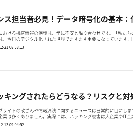
シス担当者必見！データ暗号化の基本：
における機密情報の保護は、常に不安と隣り合わせです。「私たち
は、今日のデジタル化された世界でますます重要になっています。IBMとPo
23年の情報漏えいの平均コストは450万ドルに達し、過去3年間で15％増
12-21 08:38:13
ッキングされたらどうなる？リスクと対
ブサイトの改ざんや情報漏洩に関するニュースは日常的に目にしま
企業は多くありません。実際には、ハッキング被害は大企業やIT
まで広がっており、もはや他人事では済まされない状況です。 被...
12-13 09:04:52