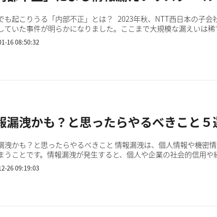
でも起こりうる「内部不正」とは？ 2023年秋、NTT西日本の子会
していた事件が明らかになりました。ここまで大規模な漏えいは稀
内部不正に起因する情報漏えいは、毎日起きていると言っても過言..
01-16 08:50:32
報漏洩かも？と思ったらやるべきこと５
と思ったらやるべきこと 情報漏洩は、個人情報や機密情報が不正アクセスや誤操作などによって外部に流出し
まうことです。情報漏洩が発生すると、個人や企業の社会的信用や
れる場合は、まず冷静に状況を把握し、適切な対応をすることが大切.
12-26 09:19:03