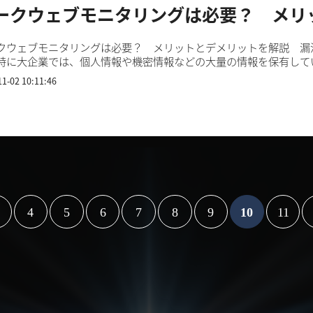
ークウェブモニタリングは必要？ メリ
クウェブモニタリングは必要？ メリットとデメリットを解説 漏
特に大企業では、個人情報や機密情報などの大量の情報を保有して
以下に、近年の国内外の大企業における情報漏洩被害事例をい...
11-02 10:11:46
4
5
6
7
8
9
10
11