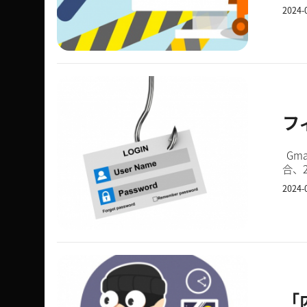
の一
2024-
フ
Gm
合、
も同
2024-