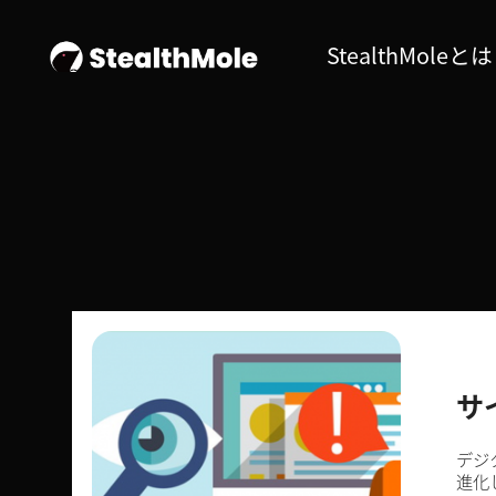
StealthMoleとは
サ
デジ
進化